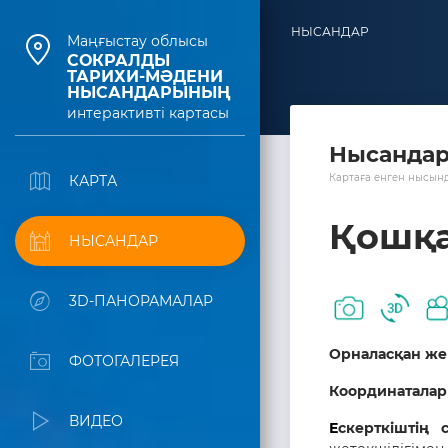
НЫСАНДАР
Маңғыстау облысы
СОКРАЛДЫ
ТАРИХИ-МӘДЕНИ
НЫСАНДАРЫНЫҢ
интерактивті картасы
Нысанда
Картаға енген нысынд
КАРТА
Қошқа
НЫСАНДАР
3D-ПАНОРАМАЛАР
Орналасқан же
ФОТОГАЛЕРЕЯ
Координаталар
ВИДЕО
Е
скерткіштің 