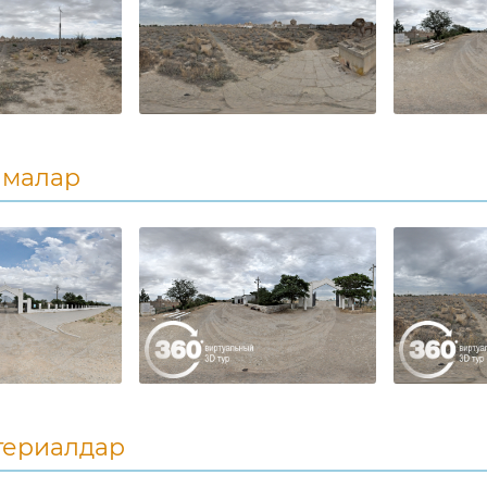
амалар
териалдар