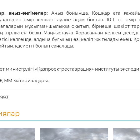
ер, аңыз-әңгімелер:
Аңыз бойынша, Қошқар ата ғажай
қуалықпен өмір кешкен әулие адам болған. 10-11 ғғ. өмі
балаларын мұсылманшылыққа оқытып, бірнеше шәкірт тәрб
ң тірліктен безіп Маңғыстауға Хорасаннан келген деседі.
гісі келгенде, алдына бұғының өзі келіп жығылады екен. Қ
йтын, қасиетті болып саналады.
т министрлігі «Қазпроектреставрация» институты экспеди
Қ ММ материалдары.
8993
иялар