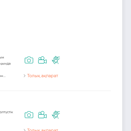
рым
аңында
Толық ақпарат
...
лтүстiк
Толық ақпарат