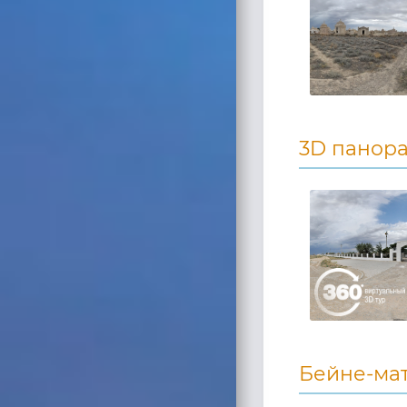
3D панор
Бейне-ма