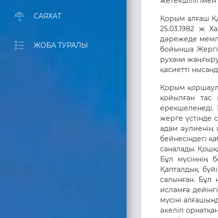
жетекшілігімен
САЯХАТ
Қорым алғаш Қа
25.03.1982 ж 
дәрежеде мемле
ЖОБА ТУРАЛЫ
бойынша Жергіл
рухани жаңғыру
қасиетті нысанда
Қорым қоршаула
қойылған тас 
ерекшеленеді.
жерге үстінде 
адам әулиенің 
бейнесіндегі қ
саналады. Қошқа
Бұл мүсіннің 
Қапталдық бүй
салынған. Бұл 
исламға дейінг
мүсіні алғашынд
әкеліп орнатқ