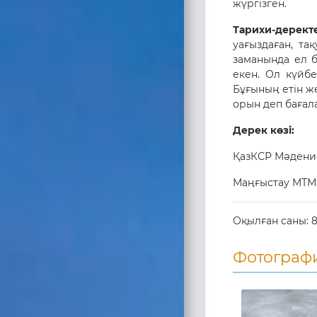
жүргізген.
Тарихи-дерект
уағыздаған, та
заманында ел 
екен. Ол күйбе
Бұғының етін же
орын деп бағала
Дерек көзі:
ҚазКСР Мәдение
Маңғыстау МТМ
Оқылған саны:
Фотограф