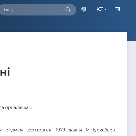
KZ
ні
а орналасқан.
к етуімен зерттелген, 1979 жылы М.Нұрқабаев