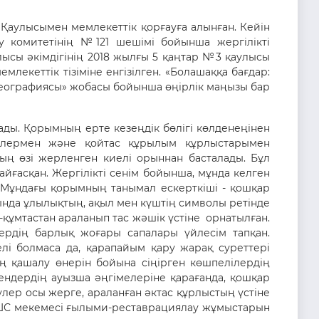
Қаулысымен мемлекеттік қорғауға алынған. Кейін
у комитетінің №121 шешімі бойынша жергілікті
ысы әкімдігінің 2018 жылғы 5 қаңтар №3 қаулысы
лекеттік тізіміне енгізілген. «Болашаққа бағдар:
географиясы» жобасы бойынша өңірлік маңызы бар
ады. Қорымның ерте кезеңдік бөлігі көлденеңінен
бірлермен және қойтас құрылым құрлыстарымен
ың өзі жерленген киелі орыннан басталады. Бұл
йғасқан. Жергілікті сенім бойынша, мұнда келген
 Мұндағы қорымның танымал ескерткіші - қошқар
рында ұлылықтың, ақыл мен күштің символы ретінде
і-құмтастан араланып тас жәшік үстіне орнатылған.
ердің барлық жоғары сапалары үйлесім тапқан.
лі болмаса да, қарапайым қару жарақ суреттері
ың қашалу өнерін бойына сіңірген көшпелілердің
гендердің ауызша әңгімелеріне қарағанда, қошқар
еулер осы жерге, араланған әктас құрлыстың үстіне
ЖШС мекемесі ғылыми-реставрациялау жұмыстарын