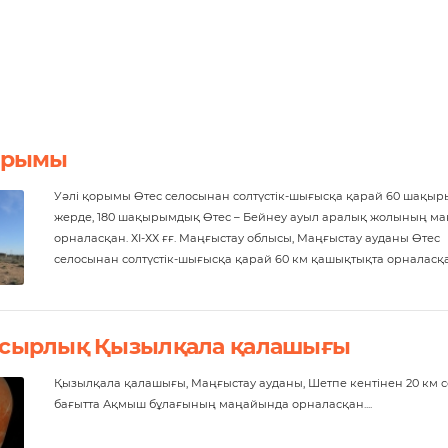
орымы
Уәлі қорымы Өтес селосынан солтүстік-шығысқа қарай 60 шақы
жерде, 180 шақырымдық Өтес – Бейнеу ауыл аралық жолының м
орналасқан. ХI-ХХ ғғ. Маңғыстау облысы, Маңғыстау ауданы Өтес
селосынан солтүстік-шығысқа қарай 60 км қашықтықта орналасқан.
асырлық Қызылқала қалашығы
Қызылқала қалашығы, Маңғыстау ауданы, Шетпе кентiнен 20 км со
бағытта Ақмыш бұлағының маңайында орналасқан....