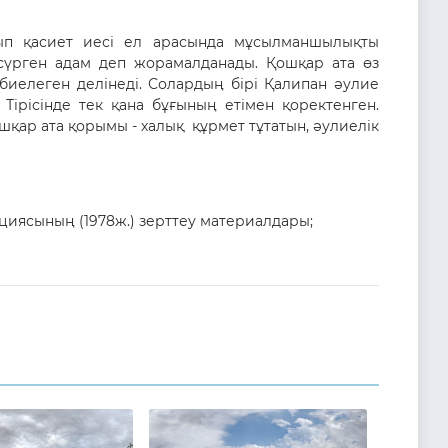
ып қасиет иесі ел арасында мұсылманшылықты
р сүрген адам деп жорамалданады. Қошқар ата өз
иелеген делінеді. Солардың бірі Қалипан әулие
 Тірісінде тек қана бұғының етімен қоректенген.
ошқар ата қорымы - халық құрмет тұтатын, әулиелік
циясының (1978ж.) зерттеу материалдары;