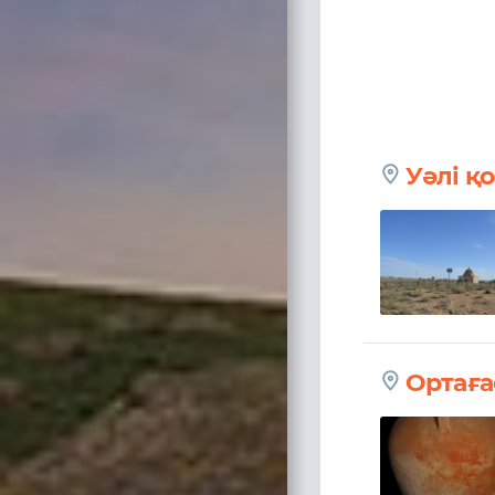
Уәлі қ
Ортағ