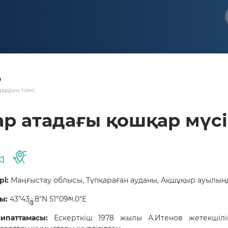
р
ардың тізімі
р атадағы қошқар мүсі
рі:
Маңғыстау облысы,
Түпқараған ауданы, Ақшұқыр ауылынд
ы:
43°43ཱུ.8"N 51°09མ.0"E
сипаттамасы:
Ескерткіш 1978 жылы А.Итенов жетекшілі