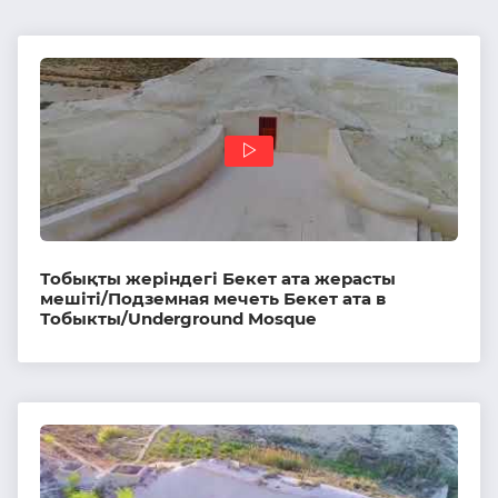
Тобықты жеріндегі Бекет ата жерасты
мешіті/Подземная мечеть Бекет ата в
Тобыкты/Underground Mosque