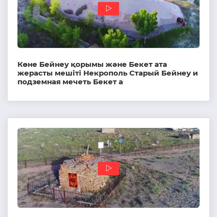
Көне Бейнеу қорымы және Бекет ата
жерасты мешіті Некрополь Старый Бейнеу и
подземная мечеть Бекет а