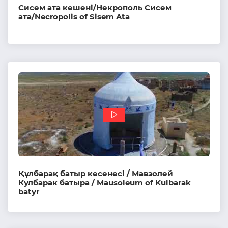
Сисем ата кешені/Некрополь Сисем
ата/Necropolis of Sisem Ata
Құлбарақ батыр кесенесі / Мавзолей
Кулбарак батыра / Mausoleum of Kulbarak
batyr