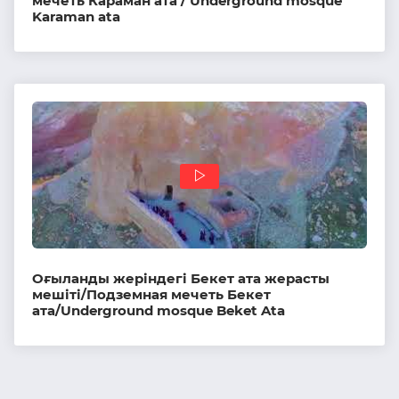
мечеть Караман ата / Underground mosque
Karaman ata
Оғыланды жеріндегі Бекет ата жерасты
мешіті/Подземная мечеть Бекет
ата/Underground mosque Beket Ata