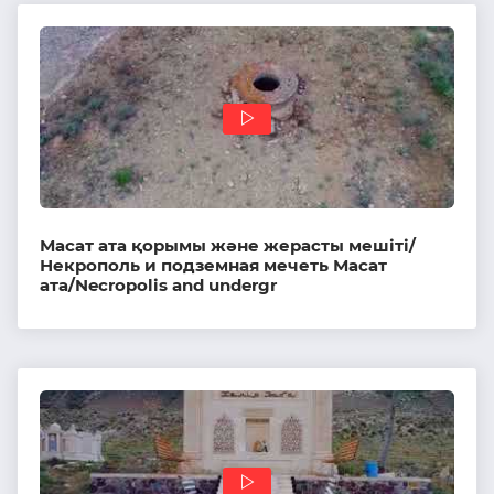
Масат ата қорымы және жерасты мешіті/
Некрополь и подземная мечеть Масат
ата/Necropolis and undergr