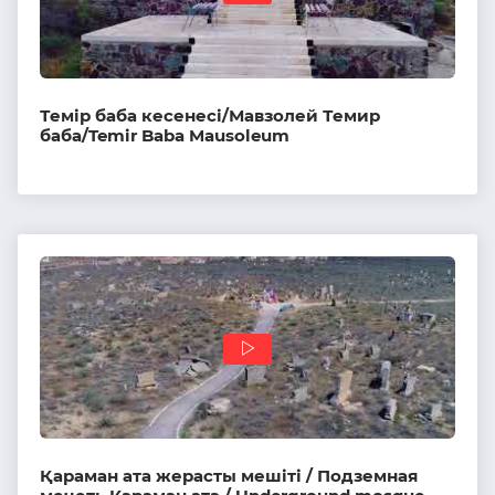
Темір баба кесенесі/Мавзолей Темир
баба/Temir Baba Mausoleum
Қараман ата жерасты мешіті / Подземная