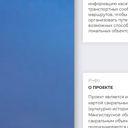
информацию каса
транспортных соо
маршрутов, чтобы
организовать пут
возможных способ
локальных объекто
Инфо
О ПРОЕКТЕ
Проект является 
картой сакральны
(культурно-истори
Мангистауской об
сакральным объек
подразумеваются 