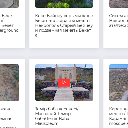
і Бекет
Көне Бейнеу қорымы және
Сисем ат
і/
Бекет ата жерасты мешіті
Некропо
 Бекет
Некрополь Старый Бейнеу
ата/Necro
derground
и подземная мечеть Бекет
а
 және
Темір баба кесенесі/
Қараман
Мавзолей Темир
мешіті /
земная
баба/Temir Baba
Караман 
Mausoleum
mosque 