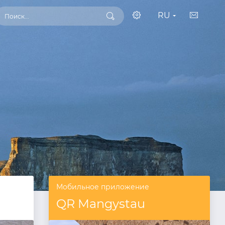
RU
Мобильное приложение
QR Mangystau