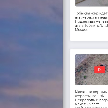
Тобықты жеріндег
ата жерасты мешіт
Подземная мечеть
ата в Тобыкты/Un
Mosque
Масат ата қорымы
жерасты мешіті/
Некрополь и под
мечеть Масат