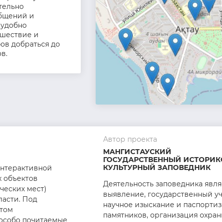
тельно
бщений и
 удобно
ешествие и
ов добраться до
в.
Автор проекта
МАНГИСТАУСКИЙ
ГОСУДАРСТВЕННЫЙ ИСТОРИК
КУЛЬТУРНЫЙ ЗАПОВЕДНИК
интерактивной
х объектов
Деятельность заповедника явля
ческих мест)
выявление, государственный уч
ласти. Под
научное изыскание и паспорти
том
памятников, организация охра
особо почитаемые