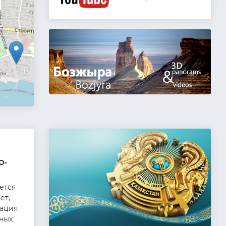
О-
ется
ет,
зация
нных