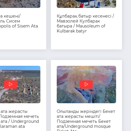
а кешені/
Құлбарақ батыр кесенесі /
ль Сисем
Мавзолей Кулбарак
polis of Sisem Ata
батыра / Mausoleum of
Kulbarak batyr
 ата жерасты
Оғыланды жеріндегі Бекет
 Подземная мечеть
ата жерасты мешіті/
ата / Underground
Подземная мечеть Бекет
Karaman ata
ата/Underground mosque