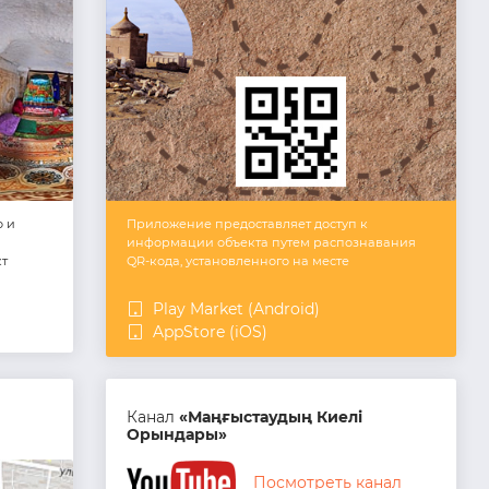
о и
Приложение предоставляет доступ к
информации объекта путем распознавания
кт
QR-кода, установленного на месте
Play Market (Android)
AppStore (iOS)
Канал
«Маңғыстаудың Киелі
Орындары»
Посмотреть канал