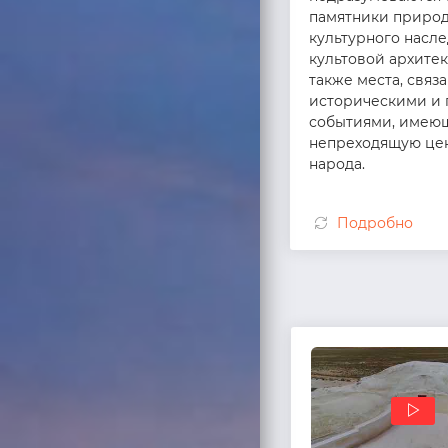
памятники природ
культурного насле
культовой архитек
также места, связ
историческими и
событиями, имею
непреходящую цен
народа.
Подробно