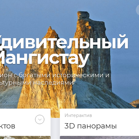
дивительный
ангистау
ион с богатыми историческими и
ьтурными наследиями
Интерактив
ктов
3D панорамы