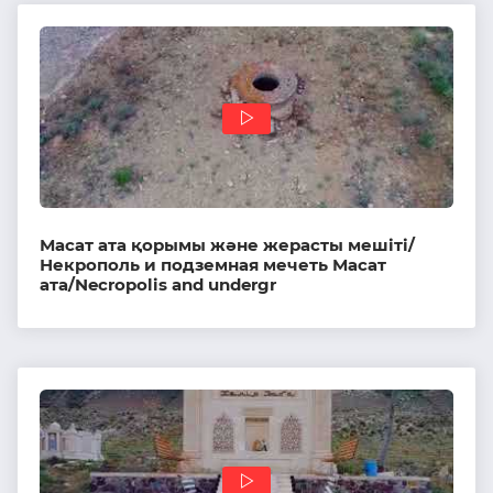
Масат ата қорымы және жерасты мешіті/
Некрополь и подземная мечеть Масат
ата/Necropolis and undergr