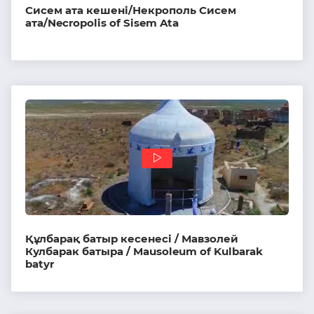
Сисем ата кешені/Некрополь Сисем
ата/Necropolis of Sisem Ata
Құлбарақ батыр кесенесі / Мавзолей
Кулбарак батыра / Mausoleum of Kulbarak
batyr