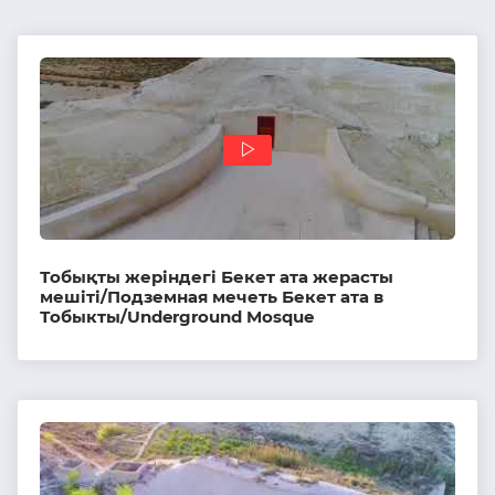
Тобықты жеріндегі Бекет ата жерасты
мешіті/Подземная мечеть Бекет ата в
Тобыкты/Underground Mosque