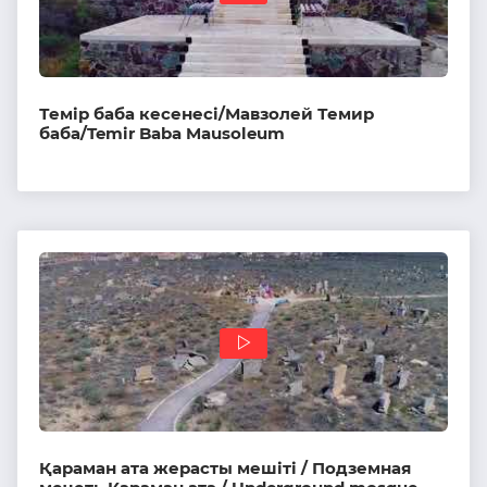
Темір баба кесенесі/Мавзолей Темир
баба/Temir Baba Mausoleum
Қараман ата жерасты мешіті / Подземная