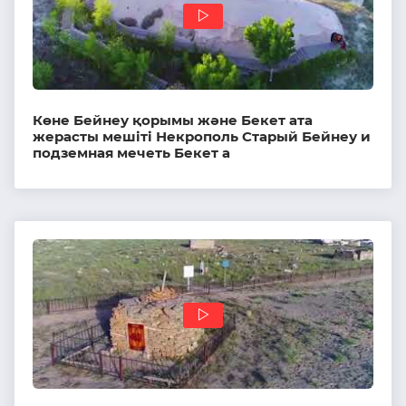
Көне Бейнеу қорымы және Бекет ата
жерасты мешіті Некрополь Старый Бейнеу и
подземная мечеть Бекет а