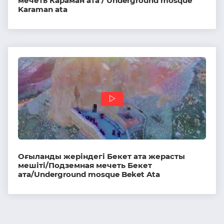
мечеть Караман ата / Underground mosque
Karaman ata
Оғыланды жеріндегі Бекет ата жерасты
мешіті/Подземная мечеть Бекет
ата/Underground mosque Beket Ata