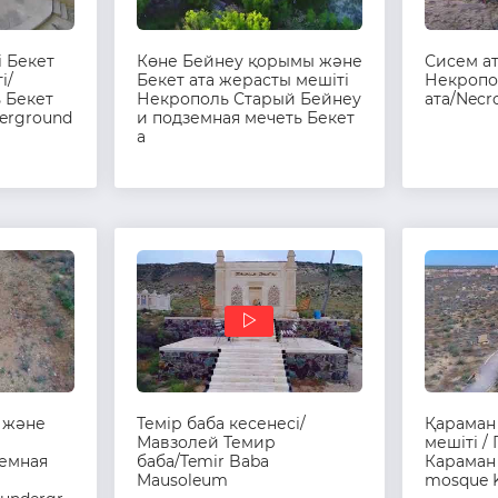
і Бекет
Көне Бейнеу қорымы және
Сисем ат
і/
Бекет ата жерасты мешіті
Некропо
 Бекет
Некрополь Старый Бейнеу
ата/Necro
derground
и подземная мечеть Бекет
а
 және
Темір баба кесенесі/
Қараман
Мавзолей Темир
мешіті /
земная
баба/Temir Baba
Караман 
Mausoleum
mosque 