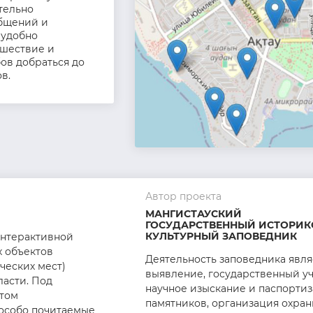
тельно
бщений и
 удобно
ешествие и
ов добраться до
в.
Автор проекта
МАНГИСТАУСКИЙ
ГОСУДАРСТВЕННЫЙ ИСТОРИК
КУЛЬТУРНЫЙ ЗАПОВЕДНИК
интерактивной
х объектов
Деятельность заповедника явля
ческих мест)
выявление, государственный уч
ласти. Под
научное изыскание и паспорти
том
памятников, организация охра
особо почитаемые