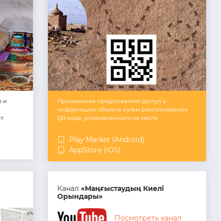
о и
Приложение предоставляет доступ к
информации объекта путем распознавания
кт
QR-кода, установленного на месте
Play Market (Android)
AppStore (iOS)
Канал
«Маңғыстаудың Киелі
Орындары»
Посмотреть канал