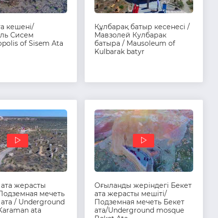
а кешені/
Құлбарақ батыр кесенесі /
ль Сисем
Мавзолей Кулбарак
polis of Sisem Ata
батыра / Mausoleum of
Kulbarak batyr
 ата жерасты
Оғыланды жеріндегі Бекет
 Подземная мечеть
ата жерасты мешіті/
ата / Underground
Подземная мечеть Бекет
Karaman ata
ата/Underground mosque