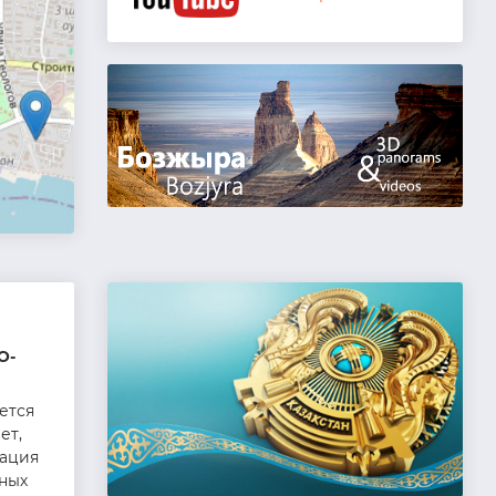
О-
ется
ет,
зация
нных