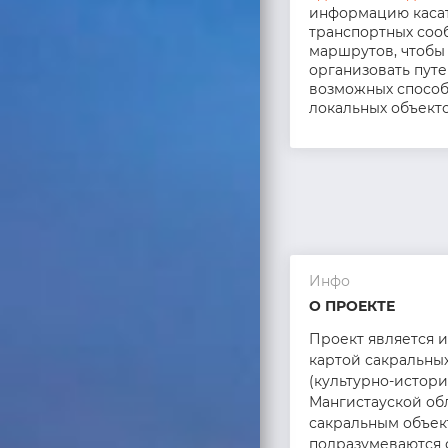
информацию каса
транспортных соо
маршрутов, чтобы
организовать пут
возможных способ
локальных объекто
Инфо
О ПРОЕКТЕ
Проект является 
картой сакральны
(культурно-истори
Мангистауской об
сакральным объек
подразумеваются 