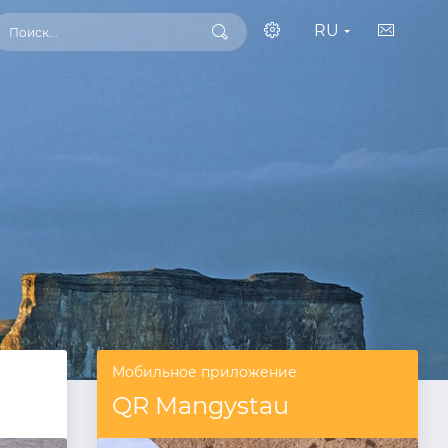
RU
Мобильное приложение
QR Mangystau