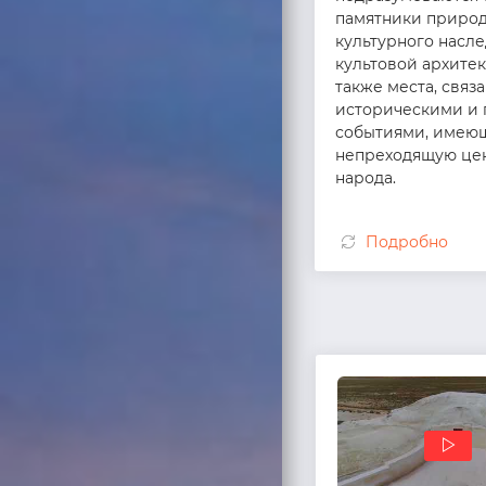
памятники природ
культурного насле
культовой архитек
также места, связ
историческими и
событиями, имею
непреходящую цен
народа.
Подробно