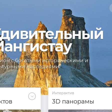
дивительный
ангистау
ион с богатыми историческими и
ьтурными наследиями
Интерактив
ктов
3D панорамы