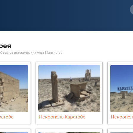
рея
объектов исторических мест Мангистау
ратобе
Некрополь Каратобе
Некропол