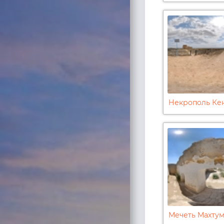
Некрополь Ке
Мечеть Махтум