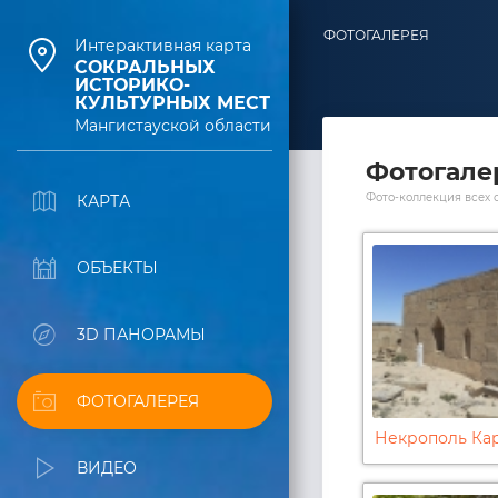
ФОТОГАЛЕРЕЯ
Интерактивная карта
СОКРАЛЬНЫХ
ИСТОРИКО-
КУЛЬТУРНЫХ МЕСТ
Мангистауской области
Фотогале
Фото-коллекция всех 
КАРТА
ОБЪЕКТЫ
3D ПАНОРАМЫ
ФОТОГАЛЕРЕЯ
Некрополь Ка
ВИДЕО