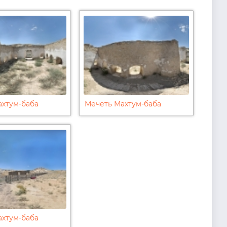
ахтум-баба
Мечеть Махтум-баба
ахтум-баба