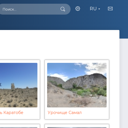
RU
ь Каратобе
Урочище Самал