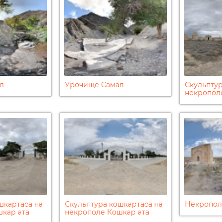
л
Урочище Самал
Скульптур
некропол
шкартаса на
Скульптура кошкартаса на
Некропол
кар ата
некрополе Кошкар ата