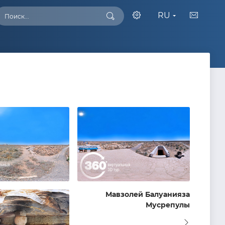
RU
Мавзолей Балуанияза
Мусрепулы