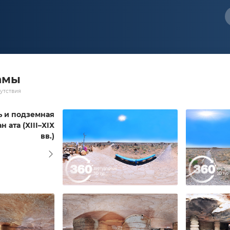
амы
утствия
 и подземная
 ата (ХIII–ХIХ
вв.)