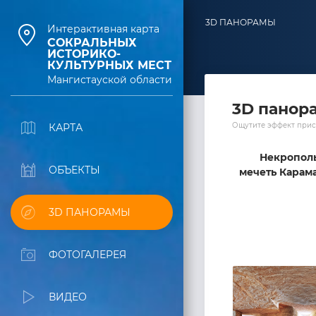
3D ПАНОРАМЫ
Интерактивная карта
СОКРАЛЬНЫХ
ИСТОРИКО-
КУЛЬТУРНЫХ МЕСТ
Мангистауской области
3D панор
Ощутите эффект прис
КАРТА
Некрополь
ОБЪЕКТЫ
мечеть Караман
3D ПАНОРАМЫ
ФОТОГАЛЕРЕЯ
ВИДЕО