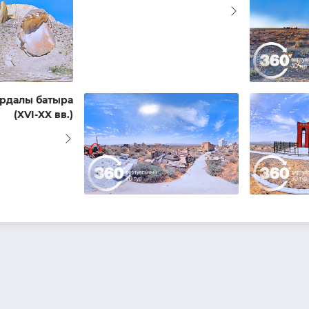
рдалы батыра
(XVI-XX вв.)