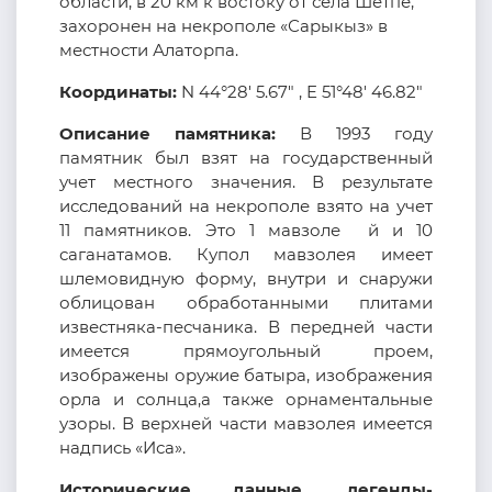
области, в 20 км к востоку от села Шетпе,
захоронен на некрополе «Сарыкыз» в
местности Алаторпа.
Координаты:
N 44°28' 5.67" , E 51°48' 46.82"
Описание памятника:
В 1993 году
памятник был взят на государственный
учет местного значения. В результате
исследований на некрополе взято на учет
11 памятников. Это 1 мавзоле й и 10
саганатамов. Купол мавзолея имеет
шлемовидную форму, внутри и снаружи
облицован обработанными плитами
известняка-песчаника. В передней части
имеется прямоугольный проем,
изображены оружие батыра, изображения
орла и солнца,а также орнаментальные
узоры. В верхней части мавзолея имеется
надпись «Иса».
Исторические данные, легенды-