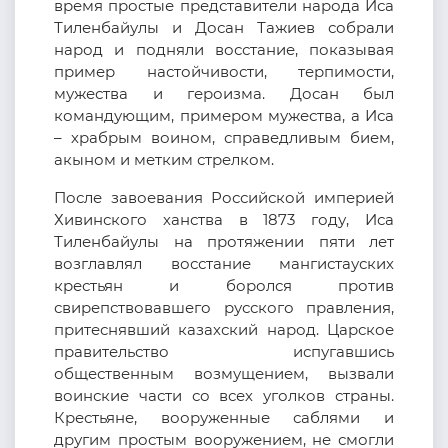
время простые представители народа Иса
Тиленбайулы и Досан Тажиев собрали
народ и подняли восстание, показывая
пример настойчивости, терпимости,
мужества и героизма. Досан был
командующим, примером мужества, а Иса
– храбрым воином, справедливым бием,
акыном и метким стрелком.
После завоевания Российской империей
Хивинского ханства в 1873 году, Иса
Тиленбайулы на протяжении пяти лет
возглавлял восстание мангистауских
крестьян и боролся против
свирепствовавшего русского правления,
притеснявший казахский народ. Царское
правительство испугавшись
общественным возмущением, вызвали
воинские части со всех уголков страны.
Крестьяне, вооруженные саблями и
другим простым вооружением, не смогли