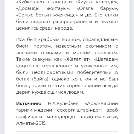
«Күйкеннен аттанарда», «Хиуаға кетерде»,
«Досанды жоқтауы», «Оязға баруы»,
«Болыс болып жүргенде» и др. Его стихи
были широко распространены и высоко
ценились среди народа.
Иса был храбрым воином, справедливым
бием, поэтом, известным охотником с
ловчими птицами и метким стрелком.
Такие скакуны как «Жағал ат», «Шағадам
қоңырат», взращенные и ухоженные им,
были неоднократными победителями в
бегах (байга), однако хоть он и не был
богат, призы от этих соревнований всегда
дарил нуждающимся людям.
Источник:
Н.А.Кульбаев «Арал-Каспий
тарихи-мәдени ескерткіштеріндегі араб
графикалы мәтіндердің анықтамалығы»,
Алматы-2015.