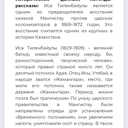
рассказы:
Иса Тиленбайулы является
одним из предводителей восстания
казахов Мангистау против царских
колонизаторов в 1869–1872 годах. Это
восстание считается одним из крупных в
истории Казахстана.
Иса Тиленбайулы (1829–1909) – великий
батыр, известный своему народу, би,
разносторонний, творческий человек,
который правил страной много лет. Он
десятый потомок Адая. Отец Исы, Утебай, в
народе звался «Жамангара», место, где
жили его потомки, также называется
деревня «Жамангара». Период жизни
поэта был трагическим. По указу царского
правительства в Мангистау были
направлены отряды для установления
«Временного положения», они увеличили
налоги, уничтожили скот и страну. В такое