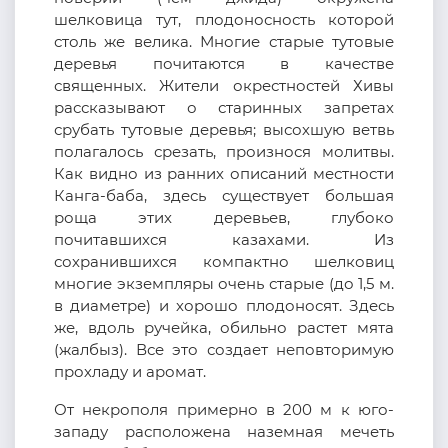
шелковица тут, плодоносность которой
столь же велика. Многие старые тутовые
деревья почитаются в качестве
священных. Жители окрестностей Хивы
рассказывают о старинных запретах
срубать тутовые деревья; высохшую ветвь
полагалось срезать, произнося молитвы.
Как видно из ранних описаний местности
Канга-баба, здесь существует большая
роща этих деревьев, глубоко
почитавшихся казахами. Из
сохранившихся компактно шелковиц
многие экземпляры очень старые (до 1,5 м.
в диаметре) и хорошо плодоносят. Здесь
же, вдоль ручейка, обильно растет мята
(жалбыз). Все это создает неповторимую
прохладу и аромат.
От некрополя примерно в 200 м к юго-
западу расположена наземная мечеть