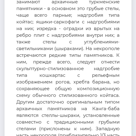
занимают архаичные туркменские
памятники - в основном это грубые стелы,
чаще всего парные; надгробия типа
койтас; ящики-саркофаги с надгробиями
на них; изредка - оградки из врытых на
ребро плит с надгробиями внутри них; а
также стелы с углублениями-
светильниками (шыраками). На некрополе
встречаются редкие типы памятников. К
ним, прежде всего, следует отнести
скульптурно-стилизованное надгробие
типа кошкартас с рельефным
изображением рогов, хребта барана, но
сохраняющее общую композиционную
схему обычного стилизованного койтаса.
Другим достаточно оригинальным типом
архаичных памятников на Канга-баба
являются стеллы-шыраки, установленные
совместно с традиционными грубыми
стелами (прислонены к ним). Западную
часть некрополя (приблизительно 1/3 часть