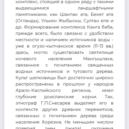
комплекс, стоящий в одном ряду с такими
выдающимися ландшафтными
памятниками, как Шакпак ата, Бекет ата
(Огланды), Улькен Жыбыскы, Султан епе и
др. Формирование комплекса Канга баба,
прежде всего, было связано с удобством
местности и наличием источников воды -
уже в огузо-кыпчакское время (11-13 вв.)
здесь, могло существовать святилище
кочевого населения Мангышлака,
связанное с почитанием священных
водных источников и тутового дерева.
Культ шелковицы был достаточно широко
распространены в прошлом у народов
Арало-Каспийского региона, имел
глубокие доисламские корни. Так,
этнограф Г.П.Снесарев выделяет его в
контексте других древних пережитков,
связанных с почитанием дерева среди
населения Хорезма. Не меньшим числом
поверий (чем джида) окружена