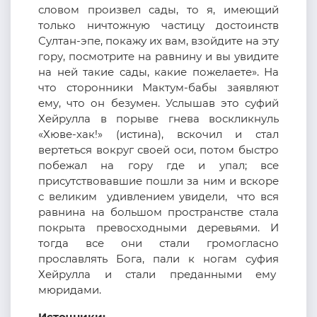
словом произвел сады, то я, имеющий
только ничтожную частицу достоинств
Султан-эпе, покажу их вам, взойдите на эту
гору, посмотрите на равнину и вы увидите
на ней такие сады, какие пожелаете». На
что сторонники Мактум-бабы заявляют
ему, что он безумен. Услышав это суфий
Хейрулла в порыве гнева воскликнуль
«Хюве-хак!» (истина), вскочил и стал
вертеться вокруг своей оси, потом быстро
побежал на гору где и упал; все
присутствовавшие пошли за ним и вскоре
с великим удивлением увидели, что вся
равнина на большом пространстве стала
покрыта превосходными деревьями. И
тогда все они стали громогласно
прославлять Бога, пали к ногам суфия
Хейрулла и стали преданными ему
мюридами.
Источники: