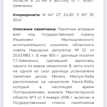
области в 25 км к востоку от г. Форт-
Шевченко.
Кооридината:
N 44° 27' 24.30" E 50° 35'
33.14"
Описание памятника:
Памятник впервые
взят под государственную охрану
Решением Мангышлакского
исполнительного комитета областного
совета Народных депутатов №121 от
25.03.1982 г. В мае 1851 г. урочище посетил
Т.Г.Шевченко, сделавший зарисовку
одного из видов некрополя. В честь этого
на одной из скал урочища установлена
памятная доска. Мечеть Махтум-баба
расположена на некрополе Канга-баба,
который в настоящее время
Постановлением акимата Мангистауской
области №3 от 5 января 2018 г. включен в
Государственный список памятников