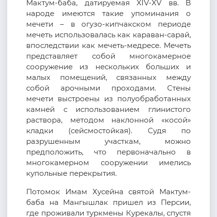
Мактум-баба, датируемая XIV-XV вв. В
народе имеются такие упоминания о
мечети – в огузо-кипчакском периоде
мечеть использовалась как караван-сарай,
впоследствии как мечеть-медресе. Мечеть
представляет собой многокамерное
сооружение из нескольких больших и
малых помещений, связанных между
собой арочными проходами. Стены
мечети выстроены из полуобработанных
камней с использованием глинистого
раствора, методом наклонной «косой»
кладки (сейсмостойкая). Судя по
разрушенным участкам, можно
предположить, что первоначально в
многокамерном сооружении имелись
купольные перекрытия.
Потомок Имам Хусейна святой Мактум-
баба на Мангышлак пришел из Персии,
где проживали туркмены Курекалы, спустя