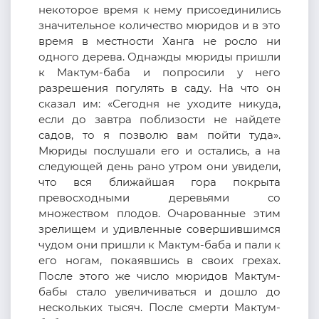
некоторое время к нему присоединились
значительное количество мюридов и в это
время в местности Ханга не росло ни
одного дерева. Однажды мюриды пришли
к Мактум-баба и попросили у него
разрешения погулять в саду. На что он
сказал им: «Сегодня не уходите никуда,
если до завтра поблизости не найдете
садов, то я позволю вам пойти туда».
Мюриды послушали его и остались, а на
следующей день рано утром они увидели,
что вся ближайшая гора покрыта
превосходными деревьями со
множеством плодов. Очарованные этим
зрелищем и удивленные совершившимся
чудом они пришли к Мактум-баба и пали к
его ногам, покаявшись в своих грехах.
После этого же число мюридов Мактум-
бабы стало увеличиваться и дошло до
нескольких тысяч. После смерти Мактум-