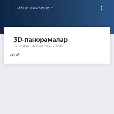
3D-ПАНОРАМАЛАР
3D-панорамалар
Сол жерде тұрғандай әсер алыңыз
zero!