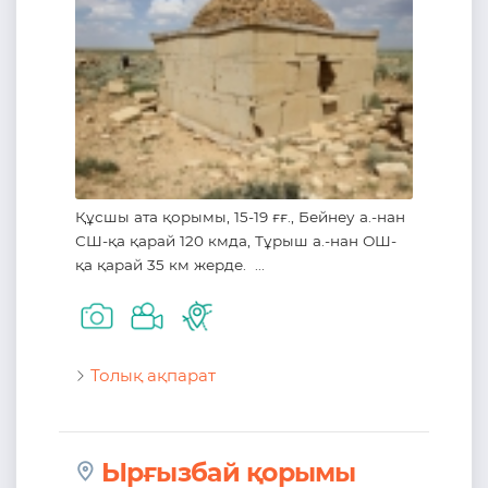
Құсшы ата қорымы, 15-19 ғғ., Бейнеу а.-нан
СШ-қа қарай 120 кмда, Тұрыш а.-нан ОШ-
қа қарай 35 км жерде. ...
Толық ақпарат
Ырғызбай қорымы