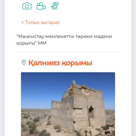
Толық ақпарат
"Маңғыстау мемлекеттік тарихи-мәдени
қорығы" ММ
Қалнияз қорымы