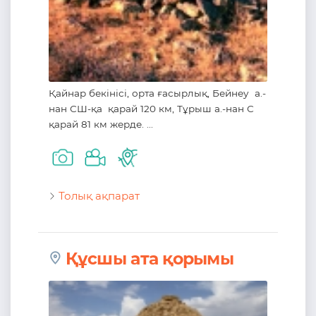
Қайнар бекінісі, орта ғасырлық, Бейнеу а.-
нан СШ-қа қарай 120 км, Тұрыш а.-нан С
қарай 81 км жерде. ...
Толық ақпарат
Құсшы ата қорымы