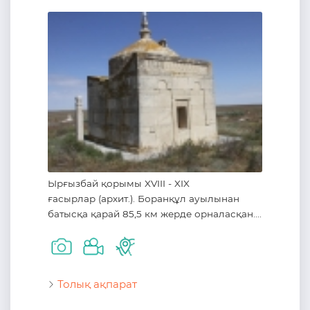
Ырғызбай қорымы XVIII - XIX
ғасырлар (архит.). Боранқұл ауылынан
батысқа қарай 85,5 км жерде орналасқан....
Толық ақпарат