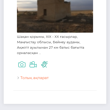
Шақан қорымы, XIX - XX ғасырлар,
Маңғыстау облысы, Бейнеу ауданы,
Ақжігіт ауылынан 27 км батыс бағытта
орналасқан ...
Толық ақпарат