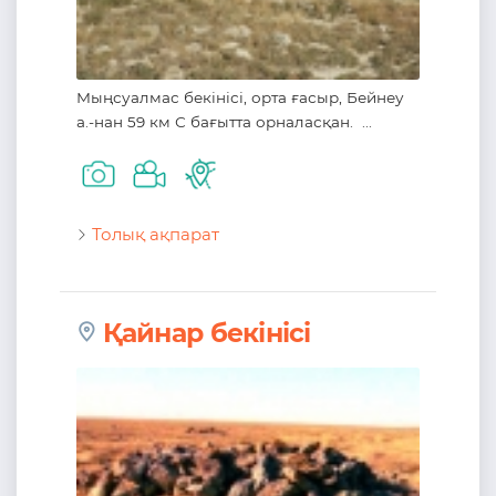
Мыңсуалмас бекінісі, орта ғасыр, Бейнеу
а.-нан 59 км С бағытта орналасқан. ...
Толық ақпарат
Қайнар бекінісі