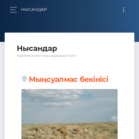
НЫСАНДАР
Нысандар
Картаға енген нысындардың тізімі
Мыңсуалмас бекінісі