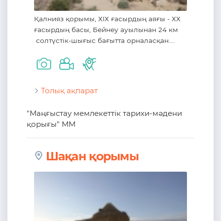
Қалнияз қорымы, ХІХ ғасырдың аяғы - ХХ
ғасырдың басы, Бейнеу ауылынан 24 км
солтүстік-шығыс бағытта орналасқан....
Толық ақпарат
"Маңғыстау мемлекеттік тарихи-мәдени
қорығы" ММ
Шақан қорымы