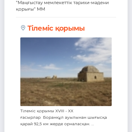
"Маңғыстау мемлекеттік тарихи-мәдени
қорығы" ММ
Тілеміс қорымы
Тілеміс қорымы XVIII - XX
ғасырлар Боранқұл ауылынан шығысқа
қарай 92,5 км жерде орналасқан. ...