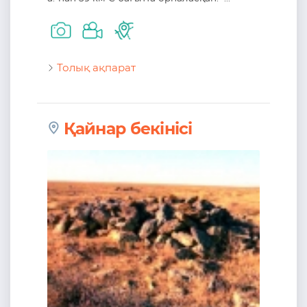
Толық ақпарат
Қайнар бекінісі