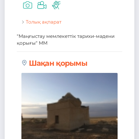
Толық ақпарат
"Маңғыстау мемлекеттік тарихи-мәдени
қорығы" ММ
Шақан қорымы