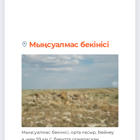
Мыңсуалмас бекінісі
Мыңсуалмас бекінісі, орта ғасыр, Бейнеу
а.-нан 59 км С бағытта орналасқан. ...