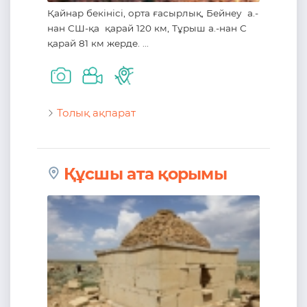
Қайнар бекінісі, орта ғасырлық, Бейнеу а.-
нан СШ-қа қарай 120 км, Тұрыш а.-нан С
қарай 81 км жерде. ...
Толық ақпарат
Құсшы ата қорымы