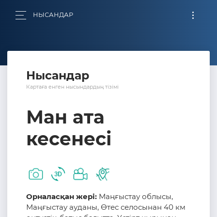
НЫСАНДАР
Нысандар
Картаға енген нысындардың тізімі
Ман ата
кесенесі
Орналасқан жері:
Маңғыстау облысы,
Маңғыстау ауданы, Өтес селосынан 40 км