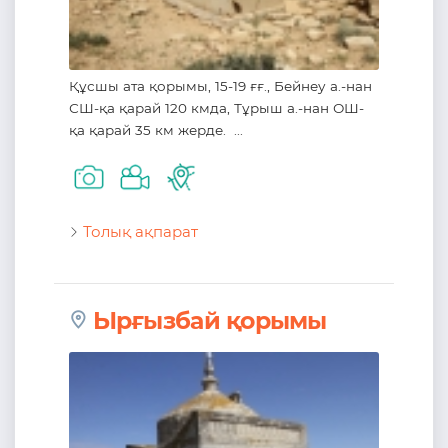
Құсшы ата қорымы, 15-19 ғғ., Бейнеу а.-нан
СШ-қа қарай 120 кмда, Тұрыш а.-нан ОШ-
қа қарай 35 км жерде. ...
Толық ақпарат
Ырғызбай қорымы