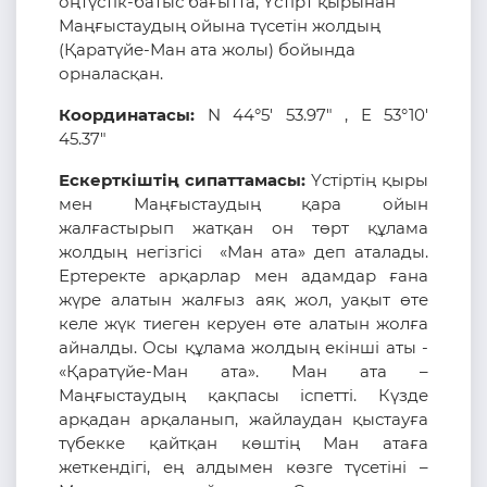
оңтүстік-батыс бағытта, Үстірт қырынан
Маңғыстаудың ойына түсетін жолдың
(Қаратүйе-Ман ата жолы) бойында
орналасқан.
Координатасы:
N 44°5' 53.97" , E 53°10'
45.37"
Ескерткіштің сипаттамасы:
Үстіртің қыры
мен Маңғыстаудың қара ойын
жалғастырып жатқан он төрт құлама
жолдың негізгісі «Ман ата» деп аталады.
Ертеректе арқарлар мен адамдар ғана
жүре алатын жалғыз аяқ жол, уақыт өте
келе жүк тиеген керуен өте алатын жолға
айналды. Осы құлама жолдың екінші аты -
«Қаратүйе-Ман ата». Ман ата –
Маңғыстаудың қақпасы іспетті. Күзде
арқадан арқаланып, жайлаудан қыстауға
түбекке қайтқан көштің Ман атаға
жеткендігі, ең алдымен көзге түсетіні –