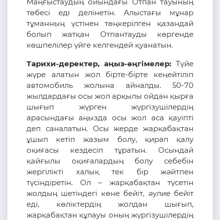
Маңғыстаудың ойындағы Отпан тауының
төбесі еді делінетін. Алыстағы мұнар
тұманның үстінен төңкерілген қазандай
болып жатқан Отпантауды көргенде
көшпелілер үйге келгендей қуанатын.
Тарихи-деректер, аңыз-әңгімелер:
Түйе
жүре алатын жол бірте-бірте кеңейтіліп
автомобиль жолына айналды. 50-70
жылдардағы осы жол арқылы ойдан қырға
шығып жүрген жүргізушілердің
арасындағы аңызда осы жол аса қауіпті
деп саналатын. Осы жерде жарқабақтан
ұшып кетіп жазым болу, қирап қалу
оқиғасы кездесіп тұратын. Осындай
қайғылы оқиғалардың болу себебін
жергілікті халық тек бір жәйтпен
түсіндіретін. Ол – жарқабақтан түсетін
жолдың шетіндегі көне бейіт, әулие бейіт
еді, көліктердің жолдан шығып,
жарқабақтан құлауы оның жүргізушілердің