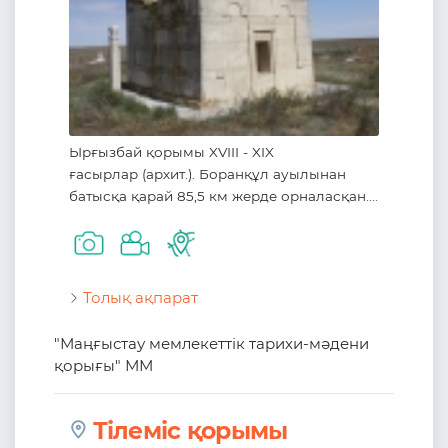
Ырғызбай қорымы XVIII - XIX
ғасырлар (архит.). Боранқұл ауылынан
батысқа қарай 85,5 км жерде орналасқан....
Толық ақпарат
"Маңғыстау мемлекеттік тарихи-мәдени
қорығы" ММ
Тілеміс қорымы