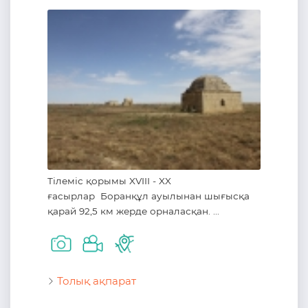
Тілеміс қорымы XVIII - XX
ғасырлар Боранқұл ауылынан шығысқа
қарай 92,5 км жерде орналасқан. ...
Толық ақпарат