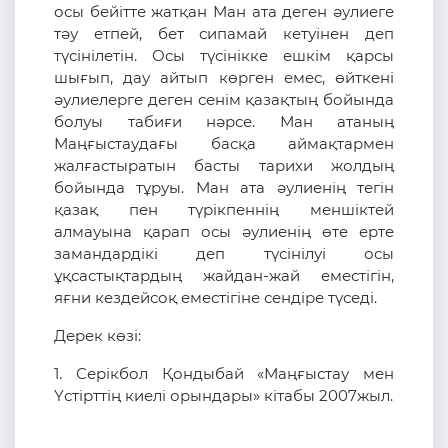
осы бейітте жатқан Ман ата деген әулиеге
тәу етпей, бет сипамай кетуінен деп
түсінілетін. Осы түсінікке ешкім қарсы
шығып, дау айтып көрген емес, өйткені
әулиелерге деген сенім қазақтың бойында
болуы табиғи нәрсе. Ман атаның
Маңғыстаудағы басқа аймақтармен
жалғастыратын басты тарихи жолдың
бойында тұруы. Ман ата әулиенің тегін
қазақ пен түрікпеннің меншіктей
алмауына қарап осы әулиенің өте ерте
замандардікі деп түсінілуі осы
ұқсастықтардың жайдан-жай еместігін,
яғни кездейсоқ еместігіне сендіре түседі.
Дерек көзі:
1. Серікбол Қондыбай «Маңғыстау мен
Үстірттің киелі орындары» кітабы 2007жыл.