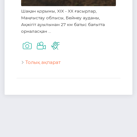
Шақан қорымы, XIX - XX ғасырлар,
Маңғыстау облысы, Бейнеу ауданы,
Ақжігіт ауылынан 27 км батыс бағытта
орналасқан ...
Толық ақпарат