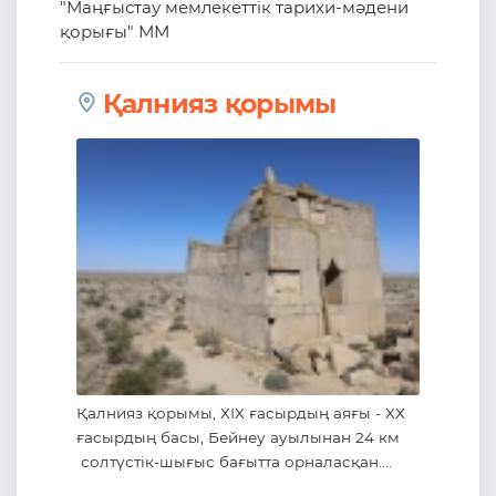
"Маңғыстау мемлекеттік тарихи-мәдени
қорығы" ММ
Қалнияз қорымы
Қалнияз қорымы, ХІХ ғасырдың аяғы - ХХ
ғасырдың басы, Бейнеу ауылынан 24 км
солтүстік-шығыс бағытта орналасқан....