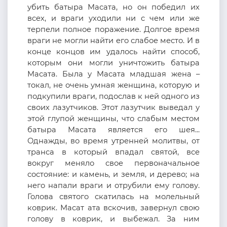
убить батыра Масата, но он победил их
всех, и враги уходили ни с чем или же
терпели полное поражение. Долгое время
враги не могли найти его слабое место. И в
конце концов им удалось найти способ,
которым они могли уничтожить батыра
Масата. Была у Масата младшая жена –
токал, не очень умная женщина, которую и
подкупили враги, подослав к ней одного из
своих лазутчиков. Этот лазутчик выведал у
этой глупой женщины, что слабым местом
батыра Масата является его шея...
О
днажды,
во время
утренн
ей молитвы
,
от
транса в который впадал святой, все
вокруг меняло свое первоначальное
состояние: и камень, и земля, и дерево;
на
него напали враги и отрубили ему голову.
Голова святого скатилась на молельный
коврик. Масат ата
вскочив,
зав
ернул
свою
голову в коврик, и выбе
жал
. За ним