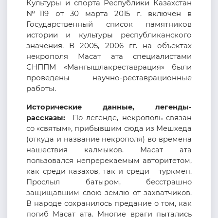
Культуры и спорта Республики Казахстан
№119 от 30 марта 2015 г. включен в
Государственный список памятников
истории и культуры республиканского
значения.
В 2005, 2006 гг. на объектах
некрополя Масат ата специалистами
СНППМ «Мангышлакреставрация»
были
проведены научно-реставрационные
работы.
Исторические данные, легенды-
рассказы:
По легенде, некрополь связан
со «святым», прибывшим сюда из Мешхеда
(откуда и название некрополя) во времена
нашествия калмыков. Масат ата
пользовался непререкаемым авторитетом,
как среди казахов, так и среди туркмен.
Прослыл батыром, бесстрашно
за
щ
ищавшим свою землю от
захватчиков.
В народе сохранилось предание о том, как
погиб Масат ата.
Многие враги пытались