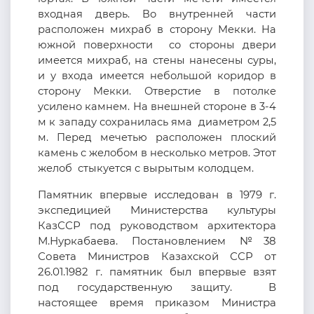
входная дверь. Во внутренней части
расположен михраб в сторону Мекки.
На
южной поверхности со стороны двери
имеется михраб, на стены нанесены суры,
и у входа имеется небольшой коридор в
сторону Мекки. Отверстие в потолке
усилено камнем. На внешней стороне в 3-4
м к западу сохранилась яма диаметром 2,5
м.
Перед мечетью расположен плоский
камень с желобом в несколько метров. Этот
желоб стыкуется с вырытым колодцем.
Памятник впервые исследован в 1979 г.
экспедицией Министерства культуры
КазССР
под руководством архитектора
М.
Н
у
р
к
абаев
а
.
П
остановлени
ем №38
Совета Министров Казахской ССР
от
26.01.1982 г.
памятник
был впервые
взят
под государственную защиту.
В
настоящее время приказом Министра