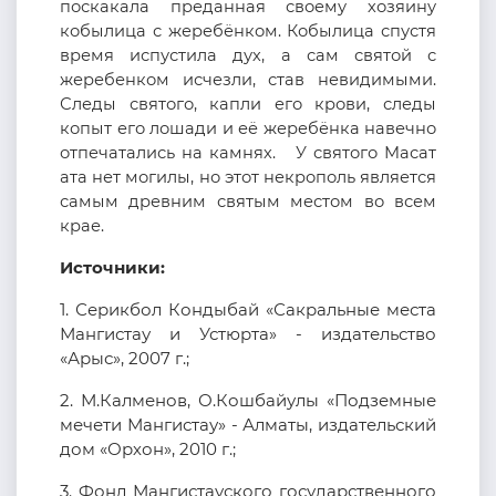
поскакала преданная своему хозяину
кобылица с жеребёнком.
Кобылица спустя
время испустила дух, а сам святой с
жеребенком исчезли, став невидимыми.
Следы святого, капли его крови, следы
копыт его лошади и её жеребёнка навечно
отпечатались на камнях.
У святого Масат
ата нет могилы, но этот некрополь является
самым древним святым местом во всем
крае.
Источники:
1.
Серикбол Кондыбай «Сакральные места
Мангистау и Устюрта» - издательство
«Арыс», 2007 г.;
2.
М.Калменов, О.Кошбайулы «Подземные
мечети Мангистау» - Алматы, издательский
дом «Орхон», 2010 г.;
3.
Фонд Мангистауского государственного