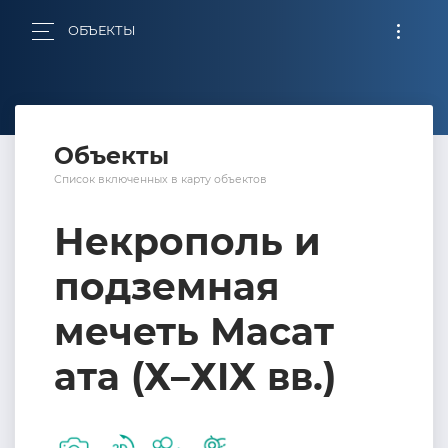
ОБЪЕКТЫ
Объекты
Список включенных в карту объектов
Некрополь и
подземная
мечеть Масат
ата (Х–ХIХ вв.)