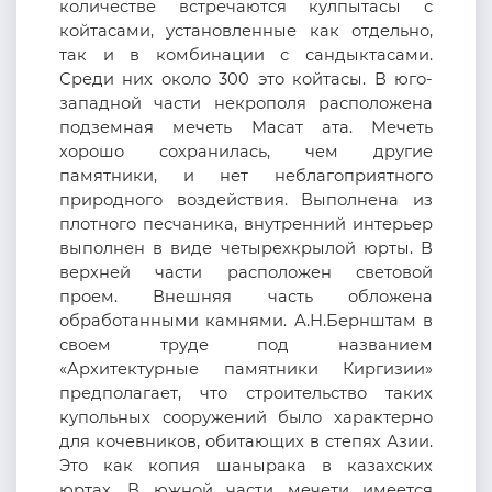
количестве
встречаются
кулпытасы с
койтасами, установл
енные
как отдельно,
так и в комбинации с сандыктасами.
Среди них около 300 это койтасы. В юго-
западной части некрополя расположена
подземная мечеть Масат ата.
Мечеть
хорошо сохранилась, чем другие
памятники, и нет неблагоприятного
природного воздействия.
Выполнена из
плотного песчаника, внутренний интерьер
выполнен в виде четырехкрылой юрты.
В
верхней части расположен световой
проем. Внешняя часть обложена
обработанными камнями. А.Н.Бернштам в
своем труде под названием
«Архитектурные памятники Киргизии»
предполагает, что строительство таких
купольных сооружений было характерно
для кочевников, обитающих в степях Азии.
Это как копия шанырака в казахских
юртах. В южной части мечети имеется