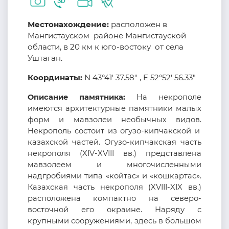
Местонахождение:
расположен в
Мангистауском районе Мангистауской
области, в 20 км к юго-востоку от села
Уштаган.
Координаты:
N 43°41' 37.58" , E 52°52' 56.33"
Описание памятника:
На некрополе
имеются архитектурные памятники малых
форм и мавзолеи необычных видов.
Некрополь состоит из огузо-кипчакской и
казахской частей. Огузо-кипчакская часть
некрополя (
XIV-XVIII
вв.) представлена
мавзолеем и многочисленными
надгробиями типа «койтас» и «кошкартас».
Казахская часть некрополя (
XVIII-XIX вв.)
расположена компактно на северо-
восточной его окраине. Наряду с
крупными сооружениями
,
здесь в большом